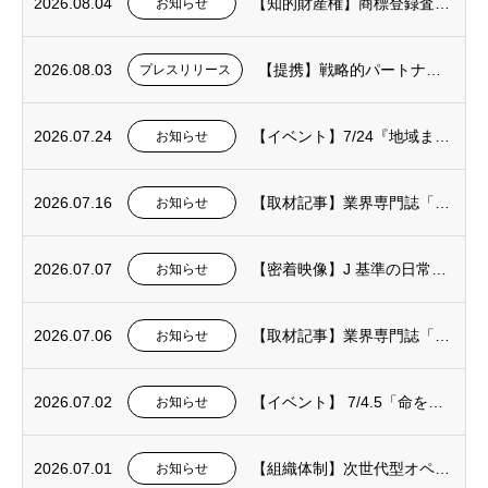
2026.08.04
【知的財産権】商標登録査定に関するお知らせ
お知らせ
2026.08.03
【提携】戦略的パートナップシップ契約締結
プレスリリース
2026.07.24
【イベント】7/24『地域まるごと安心フェスタ2026』のご案内
お知らせ
2026.07.16
【取材記事】業界専門誌「週刊粧業」2026年7月6日号 26ページ
お知らせ
2026.07.07
【密着映像】J 基準の日常×元日本代表の直接指導！2027年春、中野区に誕生する次世代...
お知らせ
2026.07.06
【取材記事】業界専門誌「週刊粧業」2026年7月6日号 20ページ
お知らせ
2026.07.02
【イベント】 7/4.5「命を未来へ繋ぐ」素晴らしい活動を応援します。連携団体「堀千ホ...
お知らせ
2026.07.01
【組織体制】次世代型オペレーション体制への移行および産学・外部連携による事業推進体制に...
お知らせ